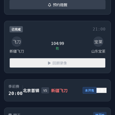
预约提醒
21:00
已完成
飞刀
宝莱
104:99
胜
新疆飞刀
山东宝莱
回顾录像
季前赛
北京首钢
新疆飞刀
购票
VS
未开售
20:00
待开始