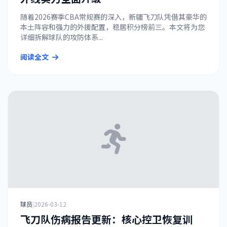
随着2026赛季CBA常规赛的深入，新疆飞刀队凭借其豪华的
本土阵容和强力的外援配置，稳居积分榜前三。本文将为您
详细拆解球队的攻防体系...
阅读全文
球员
|
2026-03-12
飞刀队伤病报告更新：核心控卫恢复训