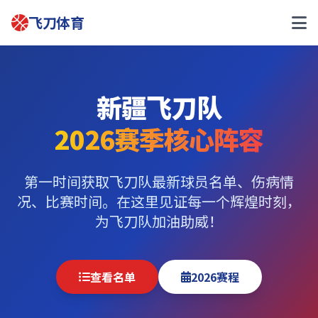
飞刀体育
新疆飞刀队
2026赛季核心阵容
第一时间获取飞刀队最新球员名单、伤病情
况、比赛时间。在这里见证每一个辉煌时刻，
为飞刀队加油助威！
查看名单
2026赛程