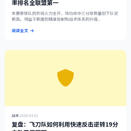
率排名全联盟第一
本赛季球队的外线火力全开，场均命中三分球数量创下队史
新高。得益于新援的精准投射和战术体系的升级...
阅读全文
战术
|
2026-03-01
复盘：飞刀队如何利用快速反击逆转19分