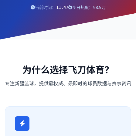
当前时间：
今日热度：98.5万
11:47
为什么选择飞刀体育？
专注新疆篮球，提供最权威、最即时的球员数据与赛事资讯