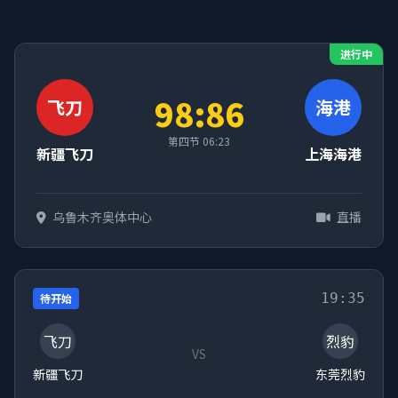
进行中
98:86
飞刀
海港
第四节 06:23
新疆飞刀
上海海港
乌鲁木齐奥体中心
直播
19:35
待开始
飞刀
烈豹
VS
新疆飞刀
东莞烈豹