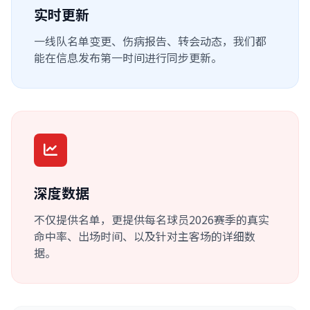
实时更新
一线队名单变更、伤病报告、转会动态，我们都
能在信息发布第一时间进行同步更新。
深度数据
不仅提供名单，更提供每名球员2026赛季的真实
命中率、出场时间、以及针对主客场的详细数
据。