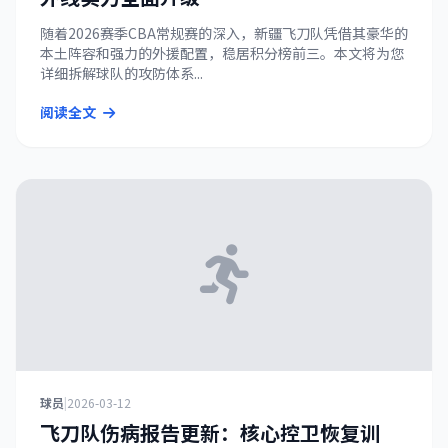
随着2026赛季CBA常规赛的深入，新疆飞刀队凭借其豪华的
本土阵容和强力的外援配置，稳居积分榜前三。本文将为您
详细拆解球队的攻防体系...
阅读全文
球员
|
2026-03-12
飞刀队伤病报告更新：核心控卫恢复训