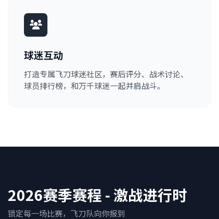
球迷互动
打造专属飞刀球迷社区，赛后评分、战术讨论、
球员排行榜，和万千球迷一起并肩战斗。
2026赛季赛程 - 激战进行时
锁定每一场比赛，飞刀队向你报到