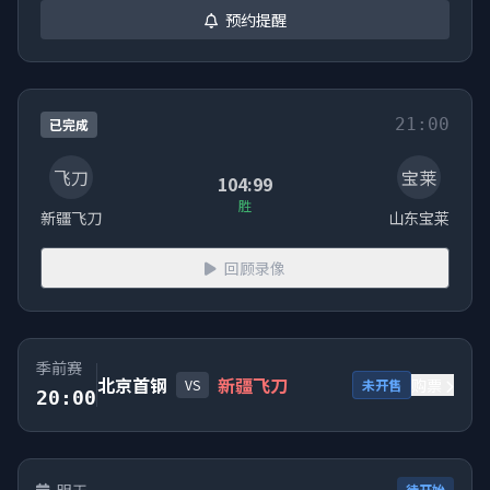
预约提醒
21:00
已完成
飞刀
宝莱
104:99
胜
新疆飞刀
山东宝莱
回顾录像
季前赛
北京首钢
新疆飞刀
购票
VS
未开售
20:00
待开始