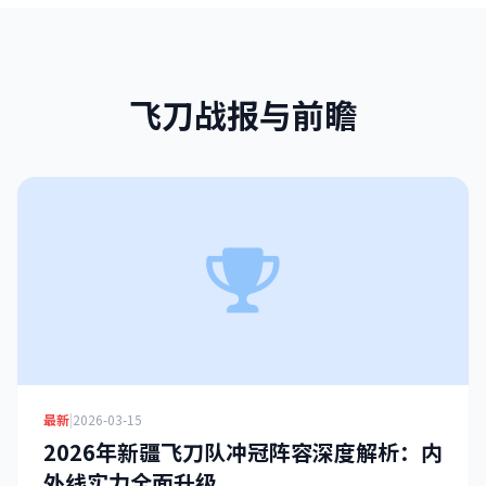
飞刀战报与前瞻
最新
|
2026-03-15
2026年新疆飞刀队冲冠阵容深度解析：内
外线实力全面升级