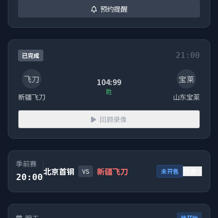
预约提醒
21:00
已完成
飞刀
宝莱
104:99
胜
新疆飞刀
山东宝莱
回顾录像
季前赛
北京首钢
新疆飞刀
购票
VS
未开售
20:00
待开始