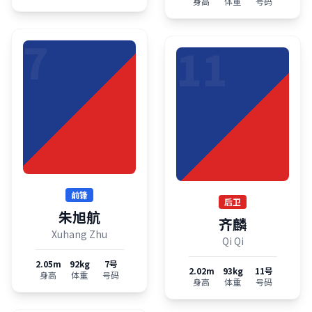
身高
体重
号码
7
11
前锋
后卫
朱旭航
齐麟
Xuhang Zhu
Qi Qi
2.05m
92kg
7号
2.02m
93kg
11号
身高
体重
号码
身高
体重
号码