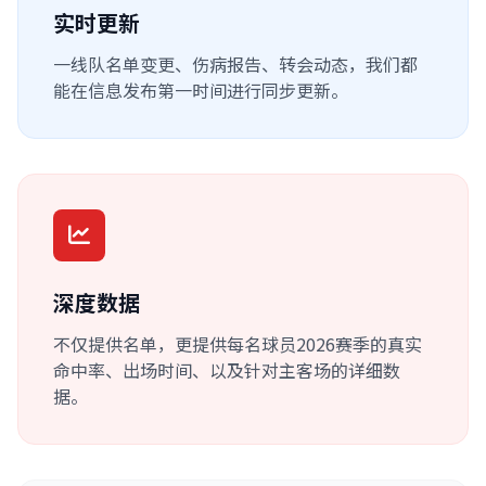
实时更新
一线队名单变更、伤病报告、转会动态，我们都
能在信息发布第一时间进行同步更新。
深度数据
不仅提供名单，更提供每名球员2026赛季的真实
命中率、出场时间、以及针对主客场的详细数
据。