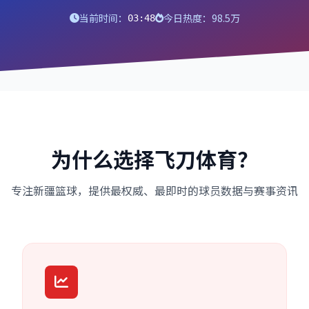
当前时间：
今日热度：98.5万
03:48
为什么选择飞刀体育？
专注新疆篮球，提供最权威、最即时的球员数据与赛事资讯