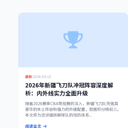
最新
|
2026-03-15
2026年新疆飞刀队冲冠阵容深度解
析：内外线实力全面升级
随着2026赛季CBA常规赛的深入，新疆飞刀队凭借其
豪华的本土阵容和强力的外援配置，稳居积分榜前三。
本文将为您详细拆解球队的攻防体系...
阅读全文