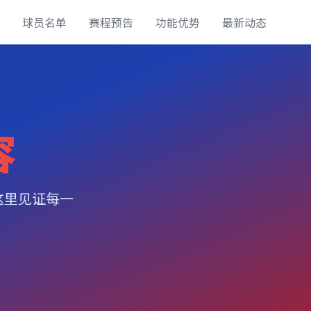
球员名单
赛程预告
功能优势
最新动态
容
这里见证每一