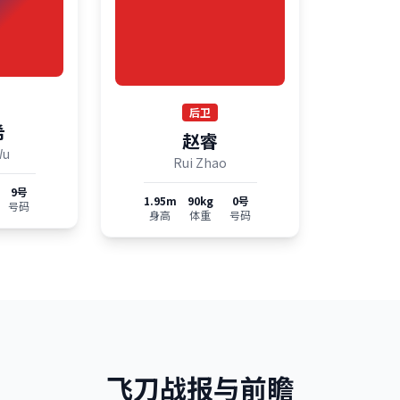
后卫
希
赵睿
Wu
Rui Zhao
9号
1.95m
90kg
0号
号码
身高
体重
号码
飞刀战报与前瞻