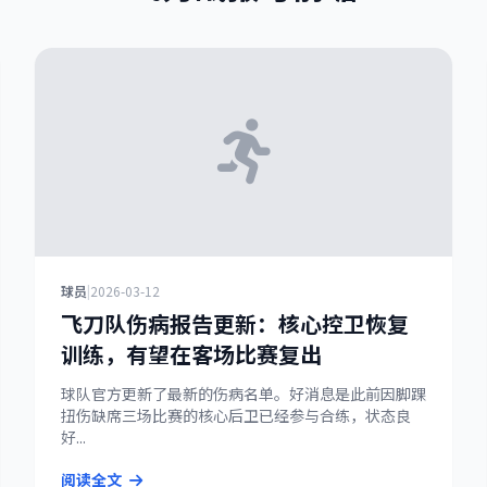
球员
|
2026-03-12
飞刀队伤病报告更新：核心控卫恢复
训练，有望在客场比赛复出
球队官方更新了最新的伤病名单。好消息是此前因脚踝
扭伤缺席三场比赛的核心后卫已经参与合练，状态良
好...
阅读全文