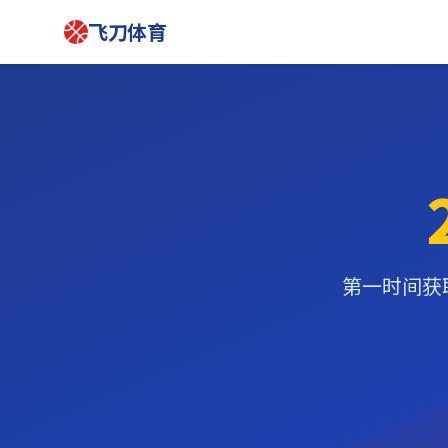
飞刀体育
第一时间获