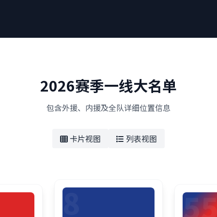
2026赛季一线大名单
包含外援、内援及全队详细位置信息
卡片视图
列表视图
8
5