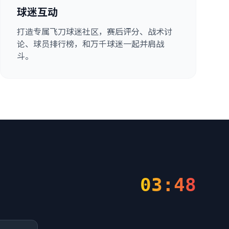
球迷互动
打造专属飞刀球迷社区，赛后评分、战术讨
论、球员排行榜，和万千球迷一起并肩战
斗。
03:48