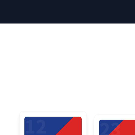
12
23