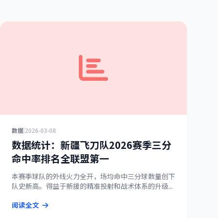
数据
|
2026-03-08
数据统计：新疆飞刀队2026赛季三分
命中率排名全联盟第一
本赛季球队的外线火力全开，场均命中三分球数量创下
队史新高。得益于新援的精准投射和战术体系的升级...
阅读全文