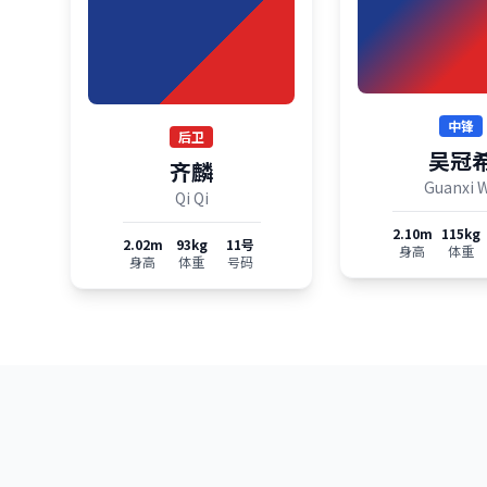
中锋
后卫
吴冠
齐麟
Guanxi 
Qi Qi
2.10m
115kg
2.02m
93kg
11号
身高
体重
身高
体重
号码