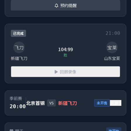
预约提醒
21:00
已完成
飞刀
宝莱
104:99
胜
新疆飞刀
山东宝莱
回顾录像
季前赛
北京首钢
新疆飞刀
购票
VS
未开售
20:00
待开始