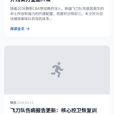
随着2026赛季CBA常规赛的深入，新疆飞刀队凭借其豪华的
本土阵容和强力的外援配置，稳居积分榜前三。本文将为您
详细拆解球队的攻防体系...
阅读全文
球员
|
2026-03-12
飞刀队伤病报告更新：核心控卫恢复训