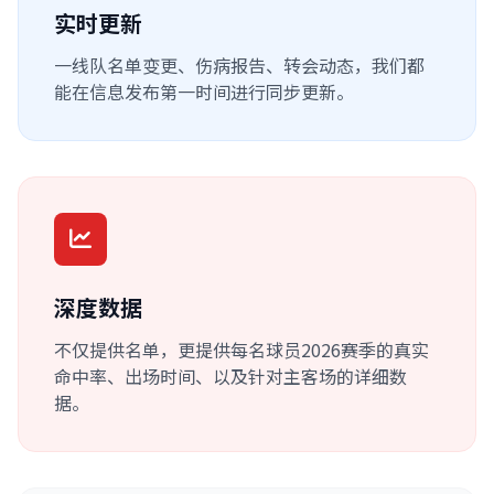
实时更新
一线队名单变更、伤病报告、转会动态，我们都
能在信息发布第一时间进行同步更新。
深度数据
不仅提供名单，更提供每名球员2026赛季的真实
命中率、出场时间、以及针对主客场的详细数
据。