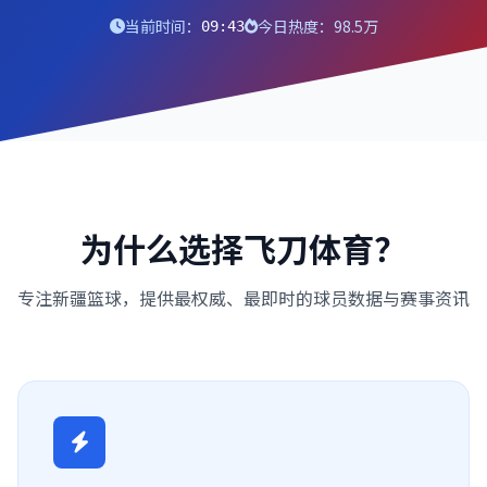
当前时间：
今日热度：98.5万
09:43
为什么选择飞刀体育？
专注新疆篮球，提供最权威、最即时的球员数据与赛事资讯