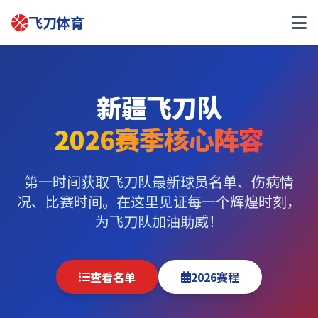
飞刀体育
新疆飞刀队
2026赛季核心阵容
第一时间获取飞刀队最新球员名单、伤病情
况、比赛时间。在这里见证每一个辉煌时刻，
为飞刀队加油助威！
查看名单
2026赛程