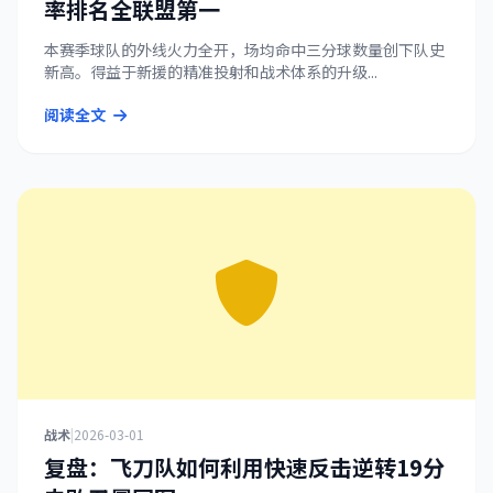
率排名全联盟第一
本赛季球队的外线火力全开，场均命中三分球数量创下队史
新高。得益于新援的精准投射和战术体系的升级...
阅读全文
战术
|
2026-03-01
复盘：飞刀队如何利用快速反击逆转19分