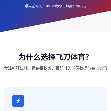
当前时间：
今日热度：98.5万
04:20
为什么选择飞刀体育？
专注新疆篮球，提供最权威、最即时的球员数据与赛事资讯