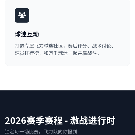
球迷互动
打造专属飞刀球迷社区，赛后评分、战术讨论、
球员排行榜，和万千球迷一起并肩战斗。
2026赛季赛程 - 激战进行时
锁定每一场比赛，飞刀队向你报到