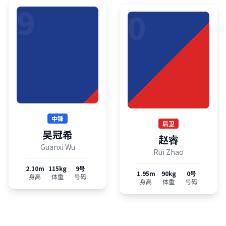
9
0
中锋
后卫
吴冠希
赵睿
Guanxi Wu
Rui Zhao
2.10m
115kg
9号
1.95m
90kg
0号
身高
体重
号码
身高
体重
号码