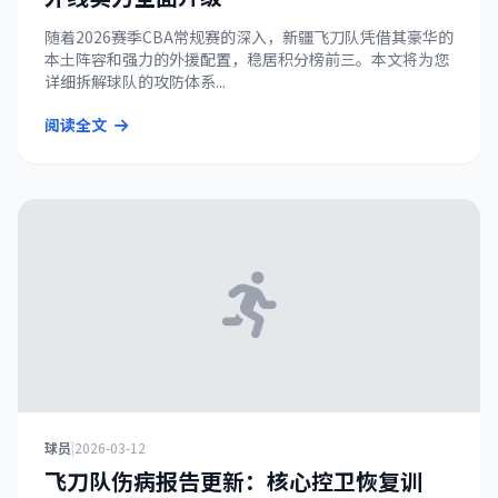
随着2026赛季CBA常规赛的深入，新疆飞刀队凭借其豪华的
本土阵容和强力的外援配置，稳居积分榜前三。本文将为您
详细拆解球队的攻防体系...
阅读全文
球员
|
2026-03-12
飞刀队伤病报告更新：核心控卫恢复训