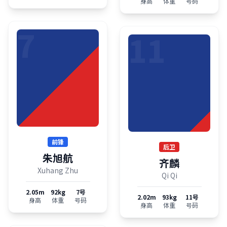
身高
体重
号码
7
11
前锋
后卫
朱旭航
齐麟
Xuhang Zhu
Qi Qi
2.05m
92kg
7号
2.02m
93kg
11号
身高
体重
号码
身高
体重
号码